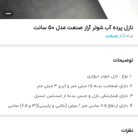
نازل پرده آب شوتر آراز صنعت مدل 50 سانت
برند:
آراز صنعت
توضیحات
نوع : نازل شوتر دیواری
دارای ضخامت بدنه 1.5 میلی متر و آبریز 3 میلی متر
دارای فشارشکن نازل و جنس بدنه از استنلس استیل
دارای ارتفاع 7.5 سانتی متر / عرض (بالایی و پایینی)(13 و 6.5) سانتی
متر / طول 50 سانتی
نظرات
مدل
N3