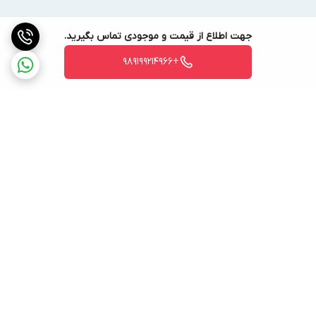
جهت اطلاع از قیمت و موجودی تماس بگیرید.
+989199214966
برگشت به بالا