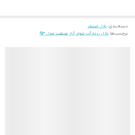
نوع
نازل پرده آب شوتر
طول
50 سانتی متر
دسته‌بندی
:
نازل استخر
برچسب‌ها :
نازل پرده آب شوتر آراز صنعت مدل N3
بدنه
1.5 میلی متر
آبریز
3 میلی متر
ارتفاع
7.5 سانتی متر
عرض آبریز (بالایی)
13 سانتی متر
عرض پایینی
6.5 سانتی متر