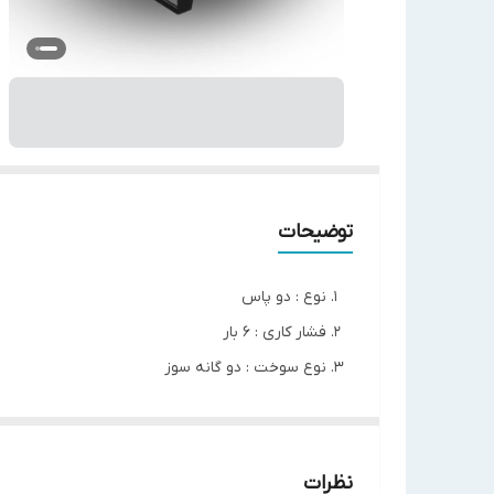
توضیحات
نوع : دو پاس
فشار کاری : 6 بار
نوع سوخت : دو گانه سوز
ظرفیت : 150000 کیلو کالری بر ساعت
ابعاد( ارتفاع / طول / عرض) : (95/ 145 / 70) سانتی متر
نظرات