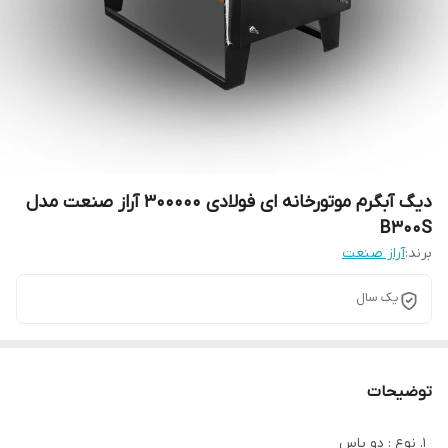
دیگ آبگرم موتورخانه ای فولادی 300000 آراز صنعت مدل
B300S
برند:
آراز صنعت
یک سال
توضیحات
نوع : دو پاس