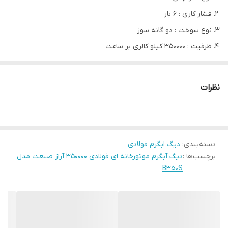
فشار کاری : 6 بار
نوع سوخت : دو گانه سوز
ظرفیت : 350000 کیلو کالری بر ساعت
ابعاد( ارتفاع / طول / عرض) : (131/ 185/ 100) سانتی متر
نظرات
مدل
B350s
فشار کار (bar)
6
ظرفیت گرمایشی
350000
دسته‌بندی
:
دیگ ابگرم فولادی
(kcal/hr)
برچسب‌ها :
دیگ آبگرم موتورخانه ای فولادی 350000 آراز صنعت مدل
ضخامت اسکلت (mm)
8
B350S
ضخامت کوره (mm)
6
ضخامت شل (mm)
5
تعداد لوله
20+1