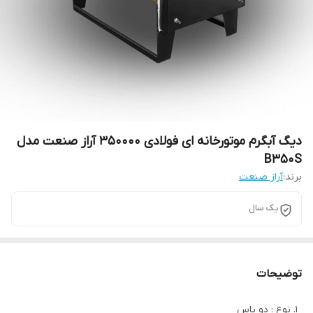
دیگ آبگرم موتورخانه ای فولادی 350000 آراز صنعت مدل
B350S
برند:
آراز صنعت
یک سال
توضیحات
نوع : دو پاس