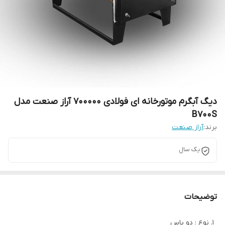
دیگ آبگرم موتورخانه ای فولادی 700000 آراز صنعت مدل
B700S
برند:
آراز صنعت
یک سال
توضیحات
نوع : دو پاس