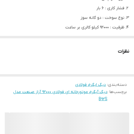
فشار کاری : 6 بار
نوع سوخت : دو گانه سوز
ظرفیت : 92000 کیلو کالری بر ساعت
ابعاد( ارتفاع / طول / عرض) : (80/ 120 / 60) سانتی متر
نظرات
مدل
B92s
فشار کار (bar)
6
ظرفیت گرمایشی
92000
دسته‌بندی
:
دیگ ابگرم فولادی
(kcal/hr)
برچسب‌ها :
دیگ آبگرم موتورخانه ای فولادی 92000 آراز صنعت مدل
ضخامت اسکلت (mm)
5
B92S
ضخامت کوره (mm)
4
ضخامت شل (mm)
4
تعداد لوله
8+1