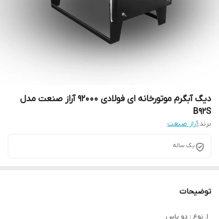
دیگ آبگرم موتورخانه ای فولادی 92000 آراز صنعت مدل
B92S
برند:
آراز صنعت
یک ساله
توضیحات
نوع : دو پاس