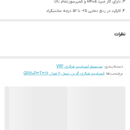
دارای گاز مبرد R410a و کمپرسورتمام DC
کارکرد در رنج دمایی 25- تا 52 درجه سانتیگراد
امکان اتصال به حداکثر 4 یونیت داخلی+سطح صدای بسیار کم
مدل دستگاه
GRV10P3T3/6
نظرات
ظرفیت - HP
10 اسب بخار
28
KW
ظرفیت سرمایشی
95000
BTU/hr
دسته‌بندی
:
سیستم اسپلیت مرکزی VRF
4.58
W/W - EER
برچسب‌ها :
اسپلیت مرکزی گرین نسل 6 مدل GRV10P3T3/6
ظرفیت گرمایشی - KW
31.5
5.35
W/W - COP
برق مصرفی
سه فاز 380 ولت
حداکثر جریان - A
18.7
تعداد
1