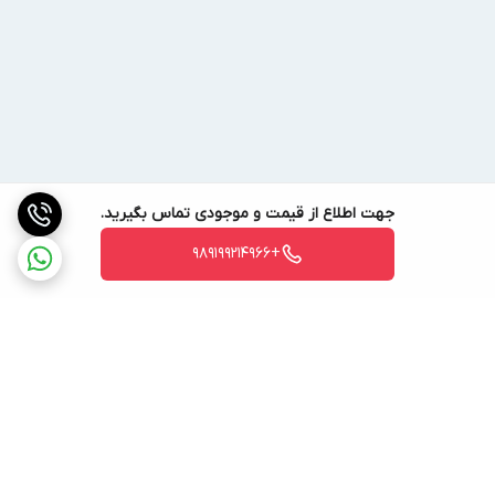
گرمایش
29~25-
کشور سازنده
چین
جهت اطلاع از قیمت و موجودی تماس بگیرید.
+989199214966
برگشت به بالا