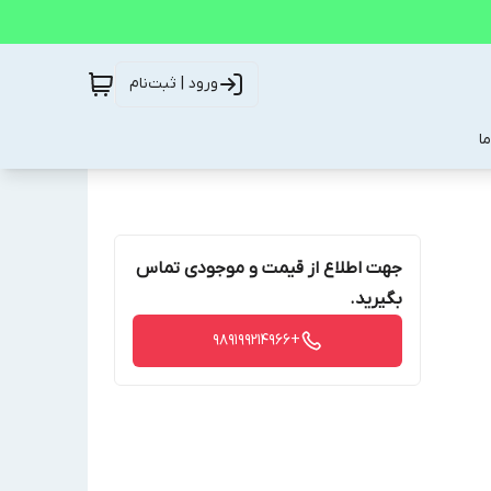
ورود | ثبت‌نام
ا
جهت اطلاع از قیمت و موجودی تماس
بگیرید.
+989199214966