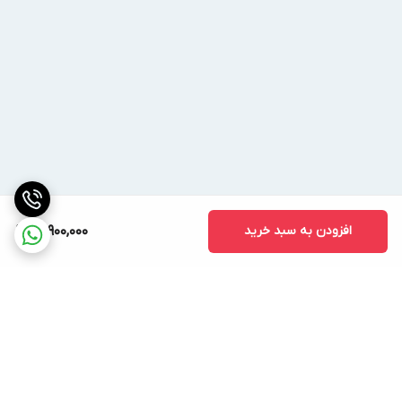
جریان (A)
2.25*2
طول
168
ابعاد
(cm)
عرض
54
ارتفاع
23
افزودن به سبد خرید
41,900,000