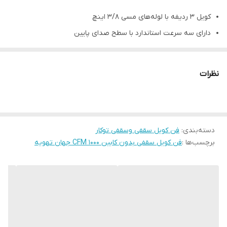
کویل 3 ردیفه با لوله‌های مسی 3/8 اینچ
دارای سه سرعت استاندارد با سطح صدای پایین
امکان ساخت در دو حالت برگشت هوا از زیر و برگشت هوا از پشت
دارای فیلتر قابل شستشوی با قابلیت نصب و تعویض بسیار آسان +
نظرات
شیر هواگیری
برای مساحت حداکثر 70 متر مربع (براساس شرایط)
دسته‌بندی
:
فن کویل سقفی وسقفی توکار
برچسب‌ها :
فن کویل سقفی بدون کابین 1000 CFM جهان تهویه
فن کویل سقفی بدون کابین 1000 CFM جهان تهویه
دارای ابعاد بسیار مناسب جهت نصب در انواع سقف کاذب با ارتفاع کم
دارای سه سرعت استاندارد با سطح صدای پایین
قابلیت استفاده از کویل گرمایشی الکترونیکی (در صورت درخواست