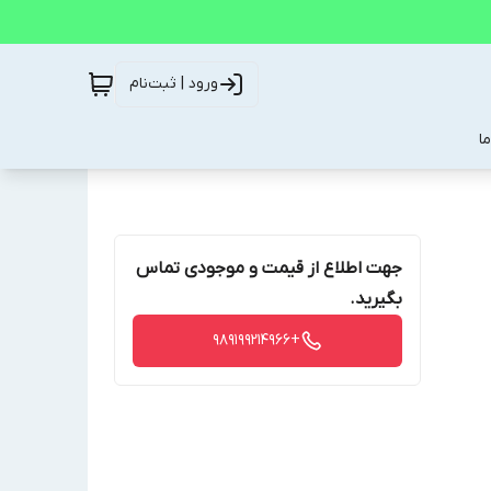
ورود | ثبت‌نام
ا
جهت اطلاع از قیمت و موجودی تماس
بگیرید.
+989199214966