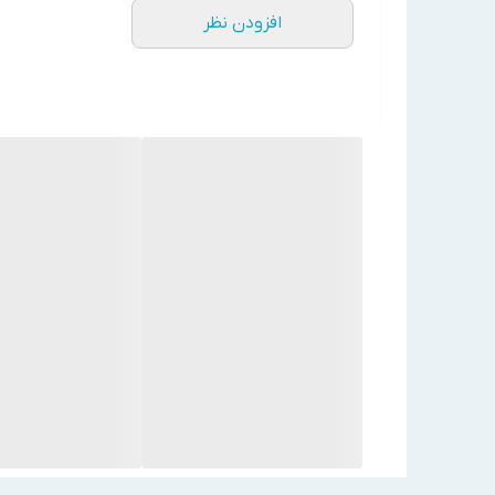
افزودن نظر
Low
(BTU/hr)
ظرفیت سرمایشی
(KW)
(BTU/hr)
ظرفیت گرمایشی
(KW)
High
سطح صدا dB(A)
Medium
Low
دبی آب (GPM)
افت فشار آب (Kpa)
قطر لوله آب ورودی (mm)inch