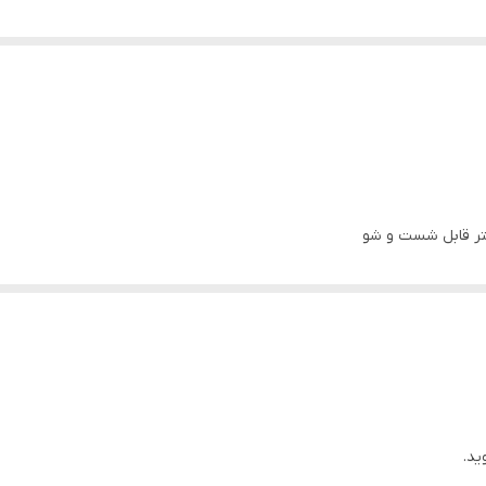
تر قابل شست و شو
ان بندی 24 ساعته
T.WF600
دیواری
600
ید.
510