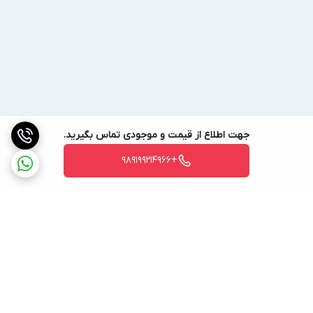
جهت اطلاع از قیمت و موجودی تماس بگیرید.
+989199214966
برگشت به بالا