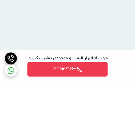
جهت اطلاع از قیمت و موجودی تماس بگیرید.
+989199214966
برگشت به بالا