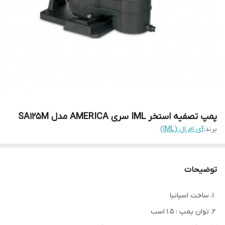
پمپ تصفیه استخر IML سری AMERICA مدل SA125M
برند:
آی ام ال (IML)
توضیحات
ساخت اسپانیا
توان پمپ : 1.5 اسب