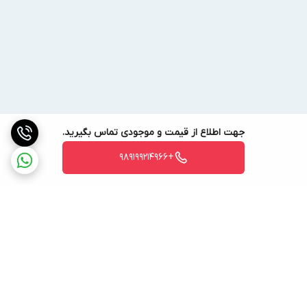
جهت اطلاع از قیمت و موجودی تماس بگیرید.
+989199214966
برگشت به بالا