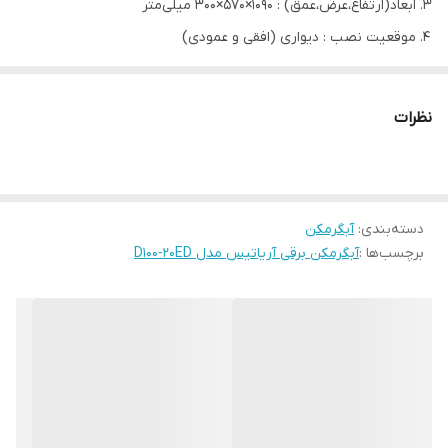
ابعاد(ارتفاع،عرض،عمق) : 1090×570×300 میلی‌متر
موقعیت نصب : دیواری (افقی و عمودی)
نوع ولتاژ : 220 ولت
مدل
D100-20ED
نظرات
ظرفیت مخزن - Litr
100
توان دستگاه - W
1200/2000
ولتاژ ورودی -V
220
دسته‌بندی
:
آبگرمکن
نوع برق مصرفی
تک فاز
برچسب‌ها :
آبگرمکن برقی آریاتیس مدل D100‐20ED
فرکانس - Hz
50/60
تعداد مصرف کننده
5/3
ابعاد -mm
1090*570*300
وزن خالص-kg
38.38
سیستم کنترل
الکترونیکی