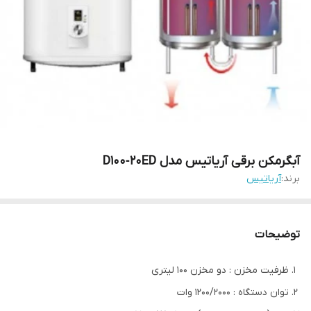
آبگرمکن برقی آریاتیس مدل D100‐20ED
برند:
آریاتیس
توضیحات
ظرفیت مخزن : دو مخزن 100 لیتری
توان دستگاه : 1200/2000 وات