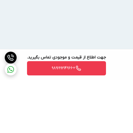
جهت اطلاع از قیمت و موجودی تماس بگیرید.
+989199214966
برگشت به بالا