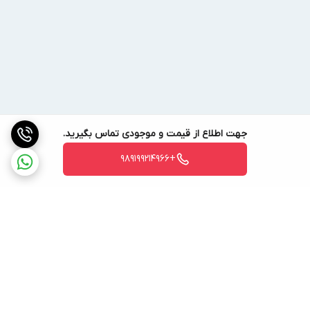
جهت اطلاع از قیمت و موجودی تماس بگیرید.
+989199214966
برگشت به بالا