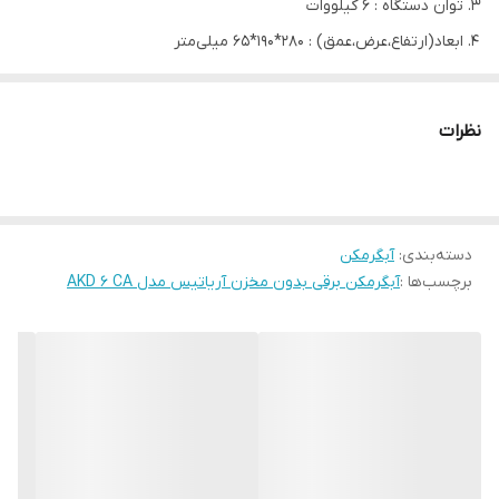
توان دستگاه : 6 کیلووات
ابعاد(ارتفاع،عرض،عمق) : 280*190*65 میلی‌متر
موقعیت نصب : دیواری
مدل
AKD 6 CA
نظرات
توان دستگاه - KW
6
نوع برق مصرفی
تک فاز
فرکانس - Hz
50/60
دسته‌بندی
:
آبگرمکن
ابعاد(ارتفاع*عرض*عمق)mm
280*190*65
برچسب‌ها :
آبگرمکن برقی بدون مخزن آریاتیس مدل AKD 6 CA
وزن خالص-kg
2.4
رتبه حفاظت رطوبت و پاشش آب
IPX4
شناسه کالا
2720000007418