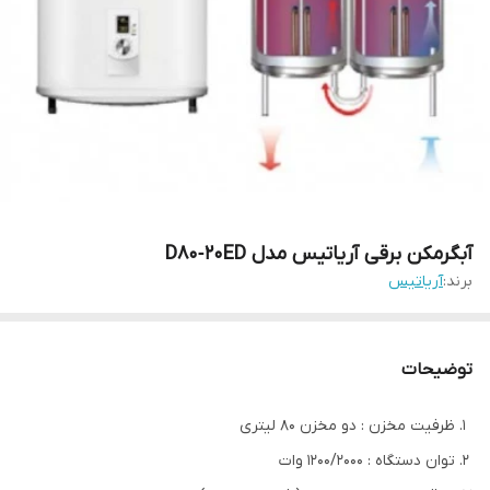
آبگرمکن برقی آریاتیس مدل D80‐20ED
برند:
آریاتیس
توضیحات
ظرفیت مخزن : دو مخزن 80 لیتری
توان دستگاه : 1200/2000 وات