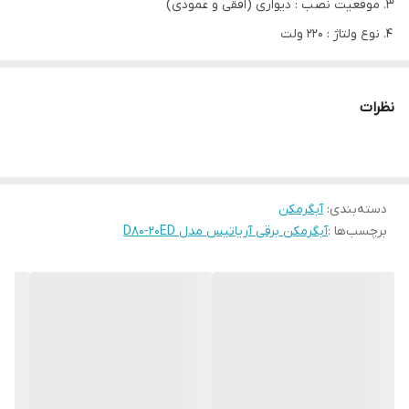
موقعیت نصب : دیواری (افقی و عمودی)
نوع ولتاژ : 220 ولت
ابعاد(ارتفاع،عرض،عمق) : 900×570×300 میلی‌متر
مدل
D80-20ED
نظرات
ظرفیت مخزن - Litr
80
توان دستگاه - W
1200/2000
ولتاژ ورودی -V
220
دسته‌بندی
:
آبگرمکن
نوع برق مصرفی
تک فاز
برچسب‌ها :
آبگرمکن برقی آریاتیس مدل D80‐20ED
فرکانس - Hz
50/60
تعداد مصرف کننده
4/2
ابعاد - cm
900*570*300
وزن خالص-kg
32.45
سیستم کنترل
الکترونیکی