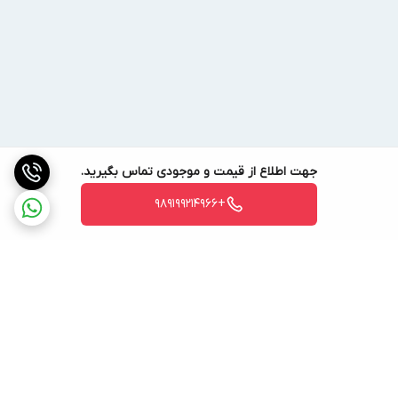
جهت اطلاع از قیمت و موجودی تماس بگیرید.
+989199214966
برگشت به بالا