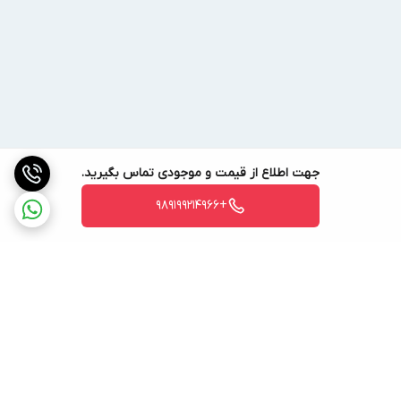
جهت اطلاع از قیمت و موجودی تماس بگیرید.
+989199214966
برگشت به بالا