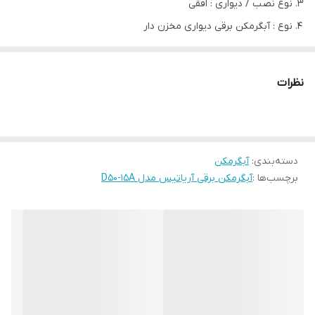
نوع نصب / دیواری : افقی
نوع : آبگرمکن برقی دیواری مخزن دار
پوشش داخلی مخزن : تیتانیوم و سرامیک سخت
مدل
D50-15A
نظرات
نوع
برقی - دیواری - مخزن دار
ظرفیت مخزن - Litr
50
توان دستگاه - W
1500
دسته‌بندی
:
آبگرمکن
ولتاژ ورودی -V
220
برچسب‌ها :
آبگرمکن برقی آریاتیس مدل D50-15A
نوع برق مصرفی
تک فاز
فرکانس - Hz
50/60
تعداد مصرف کننده
2-1
ابعاد(ارتفاع*عمق)mm
711*φ385
وزن خالص-kg
16.8