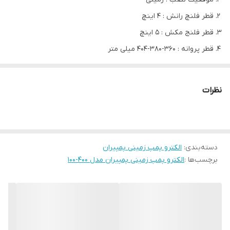
قطر فلنچ رانش : 4 اینچ
قطر فلنج مکش : 5 اینچ
قطر پروانه : 360-380-404 میلی متر
قدرت الکتروموتور : 45-37-30 کیلووات
نظرات
الکترو پمپ زمینی پمپیران مدل 400-100
پمپ آب و آبرسانی برای تآمین آب مورد نیاز در تآسیسات آبرسانی، اطفاء
حریق، کشاورزی، صنعت، آب نماهاو... مناسب می‌باشند. شرکت پمپیران
دسته‌بندی
:
الکترو پمپ زمینی پمپیران
در سال 1354 در شهر تبریز تأسیس گردید و از همان ابتدا با همکاری
برچسب‌ها :
الکترو پمپ زمینی پمپیران مدل 400-100
شرکت KSB آلمان، در تولید انواع پمپ آب به کیفیت قابل قبول دست
یافت.
در حال حاضر الکتروپمپ های شرکت پمپیران، با قیمت مناسب، رقیبی
جدی برای برندهای خارجی بازار پمپ آب در ایران به حساب می آید.
الکترو پمپ زمینی پمپیران در ظرفیت های متفاوت تولید و عرضه می