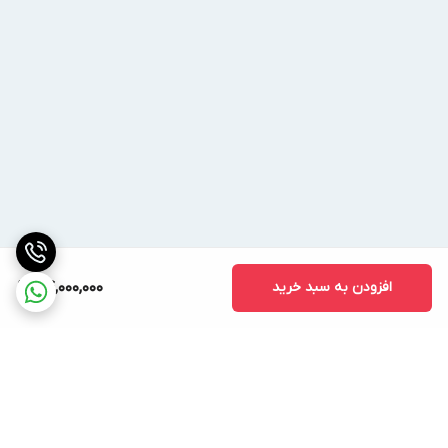
فلنج رانش
4"
4"
4"
(in)
قطر فلنج
5"
5"
5"
مکش(in)
قدرت
الکتروموتور
45
37
30
(kw)
قطر پروانه
360
380
404
(m.m)
افزودن به سبد خرید
84,000,000
هد (m)
54
47
41
دبی (m³/h)
120
120
120
برق
ورودی(A/
85.5/3/380
70.5/3/380
58.5/3/380
Ф/V)