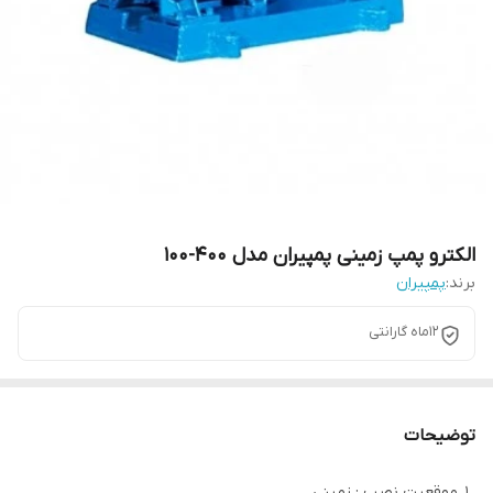
الکترو پمپ زمینی پمپیران مدل 400-100
برند:
پمپیران
12ماه گارانتی
توضیحات
موقعیت نصب : زمینی