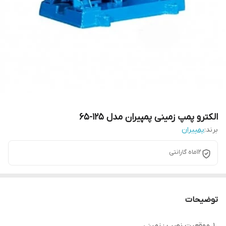
الکترو پمپ زمینی پمپیران مدل 125-65
برند:
پمپیران
12ماه گارانتی
توضیحات
موقعیت نصب : زمینی