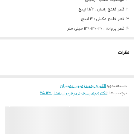
قطر فلنچ رانش : 1.1/2 اینچ
قطر فلنج مکش : 3 اینچ
قطر پروانه : 120-130-139 میلی متر
قدرت الکتروموتور : 11-7.5-5.5 کیلووات
الکترو پمپ زمینی پمپیران مدل 125-65
نظرات
شرکت پمپیران در سال 1354 در شهر تبریز تأسیس گردید و از همان ابتدا
با همکاری شرکت KSB آلمان، در تولید انواع پمپ آب به کیفیت قابل
قبول دست یافت.
دسته‌بندی
:
الکترو پمپ زمینی پمپیران
در حال حاضر الکتروپمپ های شرکت پمپیران، با قیمت مناسب، رقیبی
برچسب‌ها :
الکترو پمپ زمینی پمپیران مدل 125-65
جدی برای برندهای خارجی بازار پمپ آب در ایران به حساب می آید.
الکترو پمپ های زمینی پمپیران در ظرفیت های متفاوت تولید و عرضه
می شوند و پمپ های آب گریز از مرکرافقی 1 طبقه پمپیران با موتور جدا
وعملکرد مطابق طرح KSB آلمان واستاندارد DIN 24255 تولید می گردند.
الکترو پمپ زمینی پمپیران مدل 125-65 دارای قطر خروجی از 32 میلیمتر،