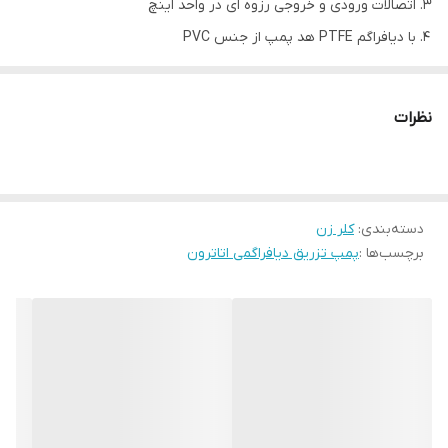
اتصالات ورودی و خروجی رزوه ای در واحد اینچ
با دیافراگم PTFE هد پمپ از جنس PVC
به صورت سه فاز
دبی پمپ
فشار کاری
قیمت
نظرات
مدل
(LIT/HR)
(BAR)
(ریال)
---
10
4
AD004CA
---
10
8
AD008CA
دسته‌بندی
:
کلر زن
---
14
10
AD0010CA
برچسب‌ها :
پمپ تزریق دیافراگمی اتاترون
---
14
16
AD0016CA
---
11
20
AD0020CA
---
14
27
AD0027CA
---
10
29
AD0029CA
---
11
30
AD0030CA