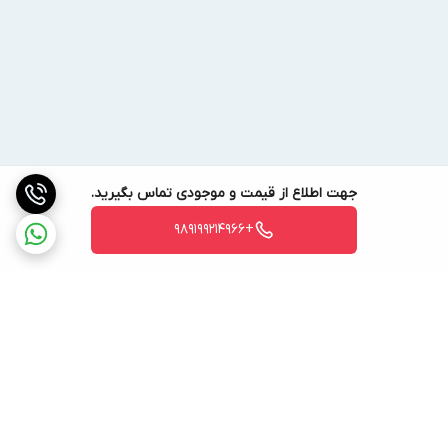
جهت اطلاع از قیمت و موجودی تماس بگیرید.
+989199214966
برگشت به بالا