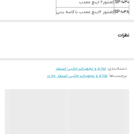
SP-1030
کفشور6 اینچ محدب
SP-1038
کفشور 6اینچ محدب با کاسه بتنی
SP-1031
کفشور25*25 جهت استخر
SP-1032
کفشور30*30 جهت استخر
نظرات
S-01
تخت کنار استخر 350*77*192
S-02
تخت کنار استخر300*700*1930
ST-01C
خط شنا به طول 25 متر
دسته‌بندی
:
لوازم و تجهیزات جانبی استخر
برچسب‌ها :
لوازم و تجهیزات جانبی استخر جازی