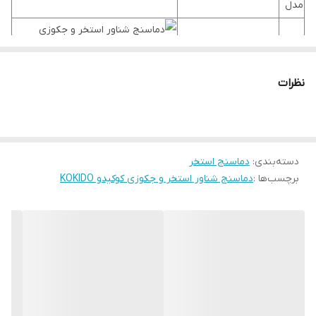
مدل
K049
دماسنج قلمی کوتاه
نظرات
K050
دماسنج قلمی بلند
دماسنج قلمی بزرگ با
K151
درجه درشت
دسته‌بندی
:
دماسنج استخر
برچسب‌ها :
دماسنج شناور استخر و جکوزی کوکیدو KOKIDO
K080
دماسنج شناور جیمبوی
K785
دماسنج کودکان
دماسنج شناور دیجیتال
K837
خورشیدی
دماسنج بزرگ شناور