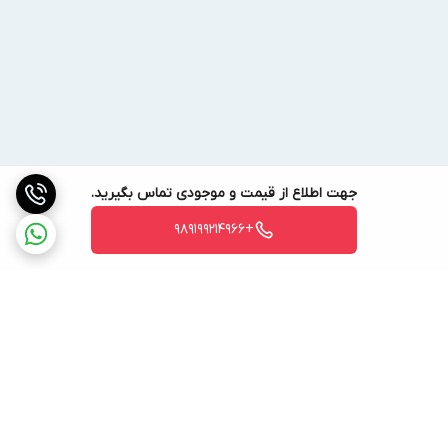
جهت اطلاع از قیمت و موجودی تماس بگیرید.
+989199214966
برگشت به بالا