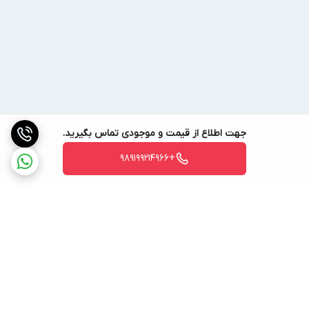
جهت اطلاع از قیمت و موجودی تماس بگیرید.
+989199214966
برگشت به بالا