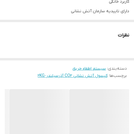
کاربرد خانگی
دارای تاییدیه سازمان آتش نشانی
بهترین خاموش کننده برای آتش سوزی ادوات برقی
کپسول آتشنشانی
محتوی گاز CO2 تا زمانی که گاز در آن موجود باشد
نظرات
قابل استفاده میباشد .
دسته‌بندی
:
سیستم اطفاء حریق
برچسب‌ها :
کپسول آتش نشانی CO2 آذرسیلندر-2KG