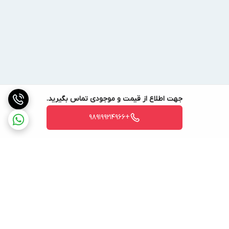
جهت اطلاع از قیمت و موجودی تماس بگیرید.
+989199214966
برگشت به بالا