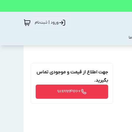
ورود | ثبت‌نام
ا
جهت اطلاع از قیمت و موجودی تماس
بگیرید.
+989199214966