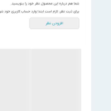
منعطف برای تنظیم پیش تخلیه محفظه احتراق
شما هم درباره این محصول نظر خود را بنویسید.
پس تخلیه محفظه احتراق
برای ثبت نظر، لازم است ابتدا وارد حساب کاربری خود شو
تنظیم زمان عملکرد پمپ
افزودن نظر
قابلیت اتصال به ریموت کنترل
دارای سیستم عیب یابی الکترونیکی
دارای سیستم ایمنی فشار آب
دارای سیستم هواگیری روی هوزینگ پمپ
قابلیت اتصال به مدار گرمایش از کف
گارانتی و اصالت پکیج دیواری لورچ 24000 هیرو
کلیه پکیج های دیواری لورچ دارای 12 سال گارانتی طلایی و 12 سال خدمات پس از فروش توسط شرکت لورچ می باشند.
مدل
حداکثر توان اسمی Kw
حداکثر توان حرارتی KW