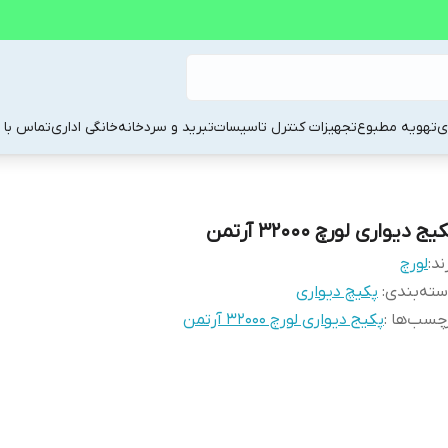
ی
تهویه مطبوع
تجهیزات کنترل تاسیسات
تبرید و سردخانه
خانگی اداری
تماس با م
یج دیواری لورچ 32000 آرتمن
ند:
لورچ
ته‌بندی
:
پکیچ دیواری
چسب‌ها :
پکیج دیواری لورچ 32000 آرتمن