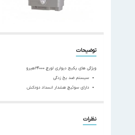
توضیحات
ویژگی های پکیج دیواری لورچ 24000 هیرو
سیستم ضد یخ زدگی
دارای سوئیچ هشدار انسداد دودکش
سیستم کنترل میکروپروسسوری
سیستم ضد گریپاژ
پکیج دیواری
تنظیم دقیق قدرت شعله مناسب با نیاز حرارتی
نظرات
امکان انتخاب منحنی پمپ مدار گرمایشی