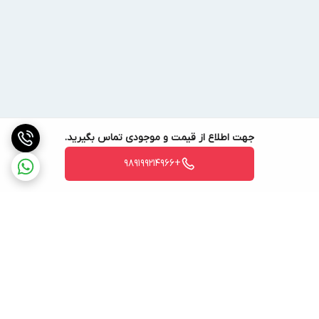
جهت اطلاع از قیمت و موجودی تماس بگیرید.
+989199214966
برگشت به بالا