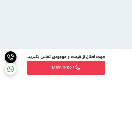
ولتاژ V
230
برق مصرفی
فرکانس Hz
50-60 هرتز
وزن Kg
18.50
کشور سازنده
آلمان
جهت اطلاع از قیمت و موجودی تماس بگیرید.
+989199214966
برگشت به بالا