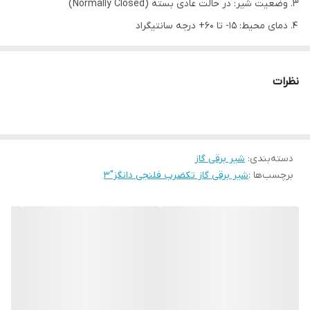
وضعیت شیر: در حالت عادی بسته (Normally Closed)
دمای محیط: 15- تا 60+ درجه سانتیگراد
جهت قطع و وصل جریان سیال‌ در خط گاز، ایستگاه‌های تقلیل فشار
گاز و مشعل گاز
نظرات
شیر برقی گاز تکضرب فلنجی دانگز "3
شیر برقی گاز تکضرب دانگز مدل MVD2080/5
با اتصالات فلنجی سایز 3
اینچ، یک مدل شیر برقی گاز با حداکثر فشار کاری 200mbar است که جهت
دسته‌بندی
:
شیر برقی گاز
قطع و وصل جریان سیال‌ در خطوط گاز، ایستگاه‌های تقلیل فشار گاز و
برچسب‌ها :
شیر برقی گاز تکضرب فلنجی دانگز"3
مشعل گاز مورد استفاده قرار می گیرد.شرکت دانگز (DUNGS) آلمان به
عنوان یکی از تولید کنندگان برتر تجهیزات کنترل، اندازه گیری، تعدیل و
انتقال گاز‌های احتراق و هوا، ارائه دهنده انواع شیر برقی گاز تدریجی و
تک ضرب در دنیا می باشد.
شیرهای برقی گاز که از جمله مهمترین تجهیزات در خط گاز مشعل
محسوب می شوند، به همراه رله مشعل موجب عملکرد ایمن و احتراق