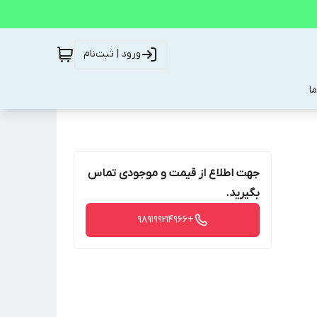
ورود | ثبت‌نام
ا
جهت اطلاع از قیمت و موجودی تماس
بگیرید.
+989199214966