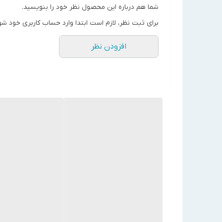
مشخصات آنها مورد استفاده قرار گیرند. با نصب شیر ف
شما هم درباره این محصول نظر خود را بنویسید.
ثابت می ماند.كاهش فشار عملكرد و حفظ آن در سطح ثاب
برای ثبت نظر، لازم است ابتدا وارد حساب کاربری خود شو
افزودن نظر
اجزا
نوع
1.درپوش فنری با دهانه تنظیم و مقیاس تنظیم
مواد
2.محل اتصال فشار سنج
برنج
3.اتصالات رزوه (گزینه A)
برنج
4.اتصال فشار سنج
-
برخی مشخصات شیر فشارشکن بدون فیلتر هانیول مدل 05FS-1/2
ضریب جریان: 3
قطر نامی: 15dn
دارای تاییدیه DVGW