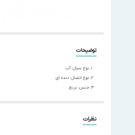
توضیحات
نوع سیال: آب
نوع اتصال: دنده ای
جنس: برنج
فشار ورودی: حداکثر 25 بار
نقطه تنظیم فشار خروجی: 1/5 الی 6 بار
شیر فشارشکن بدون فیلتر هانیول مدل D05FS-1/2
نظرات
شیرهای کاهش فشار یا شیر فشارشکن
، از تاسیسات خان