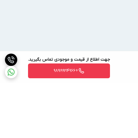
ابعاد - mm
105*18*40
برند
BENETECH
ساخت
چین
جهت اطلاع از قیمت و موجودی تماس بگیرید.
+989199214966
برگشت به بالا