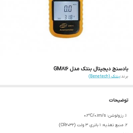
بادسنج دیجیتال بنتک مدل GM816
برند:
بنتک (Benetech)
توضیحات
رزولوشن: 0.2ºC/0.1m/s
منبع تغذیه: 1 باتری 3 ولت (CR2032)