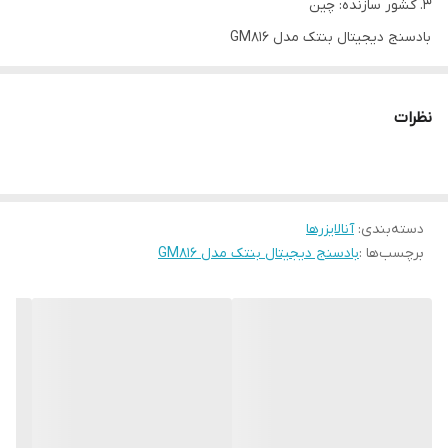
کشور سازنده: چین
بادسنج دیجیتال بنتک مدل GM816
بنتک یکی از تولید کنندگان موفق آنالایزر از جمله
بادسنج دیجیتال بنتک
مدل GM816
است که با تکیه بر دانش فنی روز، متخصصین کارآزموده و
نظرات
همچنین ماشین آلات و تجهیزات پیشرفته محصولات با کیفیت و همگام
با بالاترین استانداردهای تضمین کیفیت جهانی را تولید می نماید. بادسنج
دیجیتال بنتک مدل GM816، یک سرعت سنج هوا یا فلومتر هوای پاکت
دسته‌بندی
:
آنالایزرها
سایز با قابلیت سنجش سرعت و دمای هوای عبوری است.
برچسب‌ها :
بادسنج دیجیتال بنتک مدل GM816
بادسنج دیجیتال بنتک مدل GM816 وسیله ای الکترونیکی جهت سنجش
سرعت و دمای هوا بوده که در صنایعی همچون قایقرانی، ماهیگیری،
کشتیرانی، کوهنوردی و مصارف خانگی همچون سرعت و دمای cpu و فن
کامپیوتر و ... مورد استفاده قرار می گیرد.
ویژگی های بادسنج دیجیتال بنتک مدل GM816