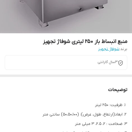
منبع انبساط باز 250 لیتری شوفاژ تجهیز
برند:
شوفاژ تجهیز
3سال گارانتی
توضیحات
ظرفیت: 250 لیتر
ابعاد(ارتفاع، طول، عرض): (50،50،100) سانتی متر
ضخامت : 2، 2.5، 3 میلی متر