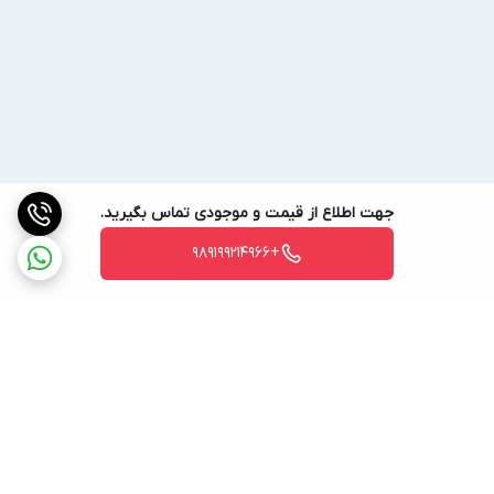
جهت اطلاع از قیمت و موجودی تماس بگیرید.
+989199214966
برگشت به بالا