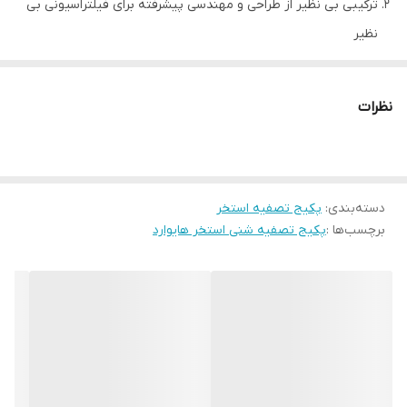
ترکیبی بی نظیر از طراحی و مهندسی پیشرفته برای فیلتراسیونی بی
نظیر
ساخته شده از پلیمر استخری (pro-Grid)
مقاوم در برابر خورندگی و تاثیرات آب و هوا
نظرات
ساخت کمپانی Hayward آمریکا
شرح
مدل
فیلتر
آبدهی GPM
آبدهی M3/H
دسته‌بندی
:
پکیج تصفیه استخر
پمپ 3/4 hp مدل
برچسب‌ها :
پکیج تصفیه شنی استخر هایوارد
power-flo +شاسی
s144TPAKS
s144
پمپ و فیلتر +کیت
30
6.8
اتصالات و لوله های
رابطی
پمپ 1 hp مدل
power-flo +شاسی