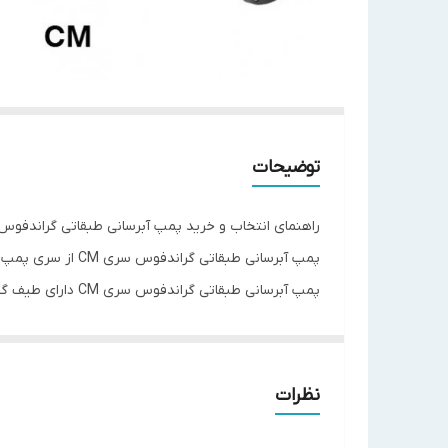
توضیحات
راهنمای انتخاب و خرید پمپ آبرسانی طبقاتی گراندفوس 
پمپ آبرسانی طبقاتی گراندفوس سری CM از سری پمپ های زمینی طبقاتی گراندفوس می باشد.
پمپ آبرسانی طبقاتی گراندفوس سری CM دارای طیف گسترده و ابعاد کوچک می باشد
ویژگی های پمپ آبرسانی طبقاتی گراندفوس سری CM
بی صدا بودن الکتروپمپ
طراحی کم حجم
نظرات
ساخت یکپارچه