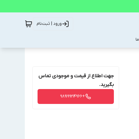
ورود | ثبت‌نام
ا
جهت اطلاع از قیمت و موجودی تماس
بگیرید.
+989199214966