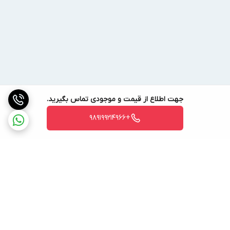
1
1.1
2
134
2789
استعلامی
27
CR 1-
1
1.5
2.3
149
2767
استعلامی
30
CR 1-
1
1.5
2.3
177
2767
استعلامی
33
جهت اطلاع از قیمت و موجودی تماس بگیرید.
CR 1-
1
2.2
2.3
215
2730
استعلامی
+989199214966
36
برگشت به بالا