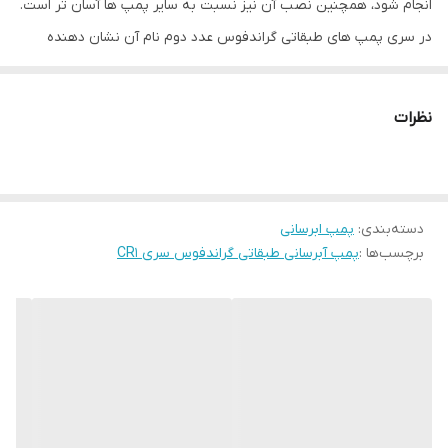
انجام شود، همچنین نصب آن نیز نسبت به سایر پمپ ها آسان تر است.
در سری پمپ های طبقاتی گراندفوس عدد دوم نام آن نشان دهنده
تعداد پروانه ها می باشد. پمپ آبرسانی طبقاتی گراندفوس سری CR1 به
صورت خطی بوده و نسبتا به سایر پمپ های آبرسانی گراندفوس دارای
نظرات
بازدهی بالاتری می باشد. این پمپ قابلیت استفاده جهت پمپاژ و انتقال
آب تا ارتفاع زیاد، گردش و بالا بردن فشار آب سرد و گرم، پرکن مخازن و
برج ها، مصارف آتش نشانی و همچنین در اغلب صنایع را دارد. این پمپ
دسته‌بندی
:
پمپ ابرسانی
آب عمودی به روش اسمز معکوس در سیستم های تصفیه آب نیز کاربرد
برچسب‌ها :
پمپ آبرسانی طبقاتی گراندفوس سری CR1
دارد. پروانه های پمپ گراندفوس از جنس استنلس استیل 304 و بدنه
آن نیز از جنس چدن و همچنین آببند آن نیز از نوع مکانیکال سیل می
باشد. جنس شفت در این پمپ هم اسنتلس استیل، بلبرینگ ها از نوع
محوری و از جنس سرامیک است. در سایت مرجع و فروشگاهی دماتجهیز،
اطلاعات و قیمت های تضمین شده پمپ آبرسانی طبقاتی گراندفوس
سری CR1 با گارانتی اصل جهت برخورداری شما عزیزان از حس خوب خرید