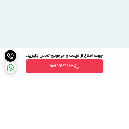
جهت اطلاع از قیمت و موجودی تماس بگیرید.
+989199214966
برگشت به بالا