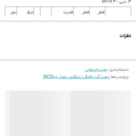
دبی : 3 M³/H
برق
قطر
قطر
قدرت
دور
دبی
هد
مصرفی
مدل
رانش
مکش
الکتروموتور
موتور
M
M³/H
RPM
KW
mm
mm
HZ
Ф
V
نظرات
2900
50
1
220
43
3
0.75
25
25
INOX 100
بوستر پمپ
2900
50
1
220
39
2.4
0.59
25
25
کاملINOX 100
دسته‌بندی
:
پمپ ابرسانی
برچسب‌ها :
پمپ آب خانگی پنتاکس مدل INOX100