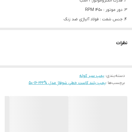
قدرت الکتروموتور: 1 اسب
دور موتور : 1450 RPM
جنس شفت : فولاد آلیاژی ضد زنگ
دارای مکانیکال سیل و سنسور حرارتی
نظرات
مدل
2"-50-16
2"-50-16
قطر فلنج
2
2
رانش in
دسته‌بندی
:
پمپ سیر کوله
قدرت
برچسب‌ها :
پمپ بلند کاست خطی شوفاژ مدل %222-16-50
الکتروموتور
1
1
HP
دبی G.P.M
65
65
هد Ft
25
25
برق
HZ–