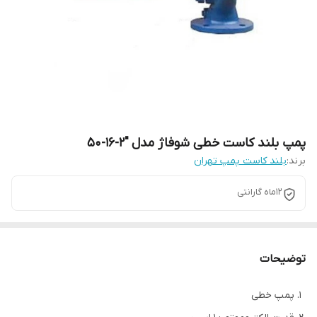
پمپ بلند کاست خطی شوفاژ مدل "2-16-50
برند:
بلند کاست پمپ تهران
12ماه گارانتی
توضیحات
پمپ خطی