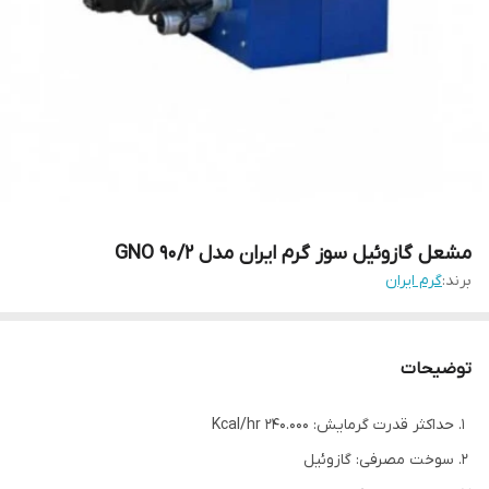
مشعل گازوئیل سوز گرم ایران مدل GNO 90/2
برند:
گرم ایران
توضیحات
حداکثر قدرت گرمایش: 240.000 Kcal/hr
سوخت مصرفی: گازوئیل