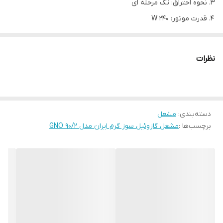
نحوه احتراق: تک مرحله ای
قدرت موتور: 240 W
برق مصرفی: تک فاز
مدل
GNO-90/2
نظرات
حداقل قدرت
65,000
گرمایش
Kcal/hr
حداکثر قدرت
240,000
دسته‌بندی
:
مشعل
گرمایش
برچسب‌ها :
مشعل گازوئیل سوز گرم ایران مدل GNO 90/2
برق مصرفی
V –Ф
220-1
نحوه احتراق
یک مرحله
دمپر هوا
دستی
الکترو موتور فن (W)
240
نوع رله
ایرانی
فشار پمپ گازوئیل
14 بار