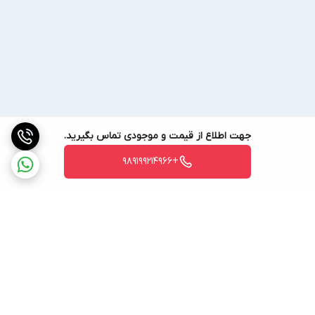
جهت اطلاع از قیمت و موجودی تماس بگیرید.
+989199214966
برگشت به بالا