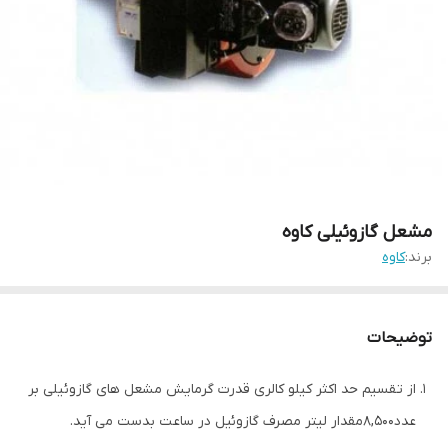
مشعل گازوئیلی کاوه
برند:
کاوه
توضیحات
از تقسيم حد اکثر کيلو کالری قدرت گرمايش مشعل های گازوئيلی بر
عدد8,500مقدار ليتر مصرف گازوئيل در ساعت بدست می آيد.