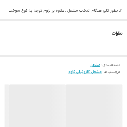
بطور کلی هنگام انتخاب مشعل ، علاوه بر لزوم توجه به نوع سوخت
مشعل (گاز، گازوئیل،دوگانه،مازوت،سه گانه سوز) لازم است به دلایل
مختلف ظرفیت مشعل حدود 20% بیشتر از ظرفیت دیگ یا محفظه
نظرات
احتراق هیتر در نظر گرفته شود.
استفاده از مشعل هاي گازوئيل سوز نياز به نازلهاي سوخت پاش طبق
دسته‌بندی
:
مشعل
محاسبات و همچنين نظر سازنده محفظه احتراق ديگ يا هيتر دارد.
برچسب‌ها :
مشعل گازوئیلی کاوه
در مسير سوخت گازوئيل لازم است فيلتر گازوئيل با مشخصات فني
مورد تاييد قرار داده شود.
عملکرد مشعل گازوئیل سوز:
در مشعل های گازوئیلی ، الکتروموتور علاوه بر وظیفه به حرکت
درآوردن محور فن هوادهی ،وظیفه چرخش محور پمپ گازوئیل