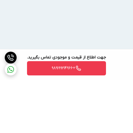
جهت اطلاع از قیمت و موجودی تماس بگیرید.
+989199214966
برگشت به بالا