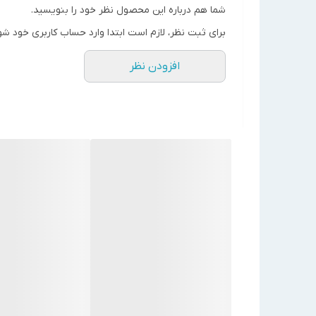
مناسب برای حجم استخر (متر
شما هم درباره این محصول نظر خود را بنویسید.
100 ~ 70
مکعب)
برای ثبت نظر، لازم است ابتدا وارد حساب کاربری خود شو
قدرت
HP
3
افزودن نظر
سایز اتصالات IN/OUT
inch
2*1/2 1
ارتفاع
28
:8
ارتفاع
24
:12
دبی پمپ(M³/H) نسبت به
ارتفاع(متر)
ارتفاع
18
:16
ارتفاع
14
:18