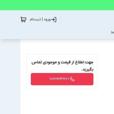
ورود | ثبت‌نام
ا
جهت اطلاع از قیمت و موجودی تماس
بگیرید.
+989199214966