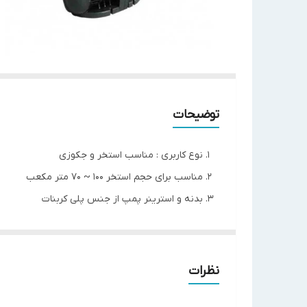
توضیحات
نوع کاربری : مناسب استخر و جکوزی
مناسب برای حجم استخر 100 ~ 70 متر مکعب
بدنه و استرینر پمپ از جنس پلی کربنات
دارای سیل مکانیکی و شافت استیل 316
ساخت چین تحت لیسانس استرالیا
نظرات
مدل
SPH 300