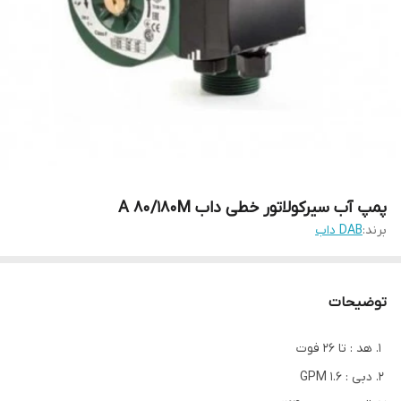
پمپ آب سیرکولاتور خطی داب A 80/180M
برند:
DAB داب
توضیحات
هد : تا 26 فوت
دبی : 1.6 GPM