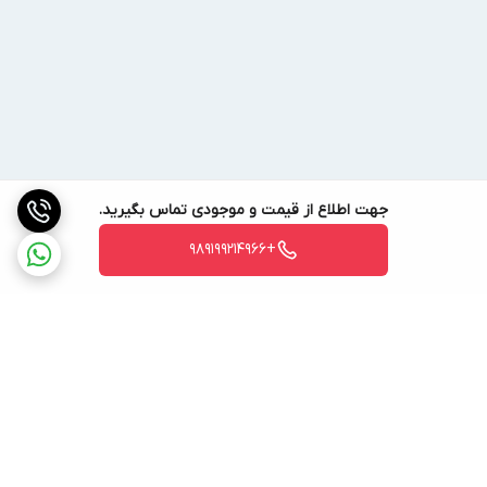
جهت اطلاع از قیمت و موجودی تماس بگیرید.
+989199214966
برگشت به بالا