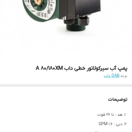
پمپ آب سیرکولاتور خطی داب A 80/180XM
برند:
DAB داب
توضیحات
هد : تا 26 فوت
دبی : 1.6 GPM