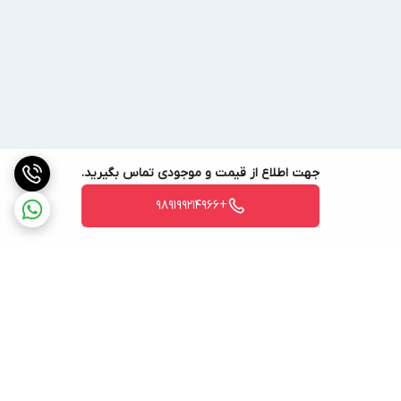
جهت اطلاع از قیمت و موجودی تماس بگیرید.
+989199214966
برگشت به بالا