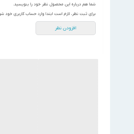
توان موتور (W)
195
شما هم درباره این محصول نظر خود را بنویسید.
هد
16.5 فوت
برای ثبت نظر، لازم است ابتدا وارد حساب کاربری خود شو
دبی (GPM)
1.6
افزودن نظر
ولتاژ (V)
230
تعداد دور
3 دور
فشار کاری
10 بار
سایزاتصالات ورودی
"1
وخروجی
کشور سازنده
ایتالیا