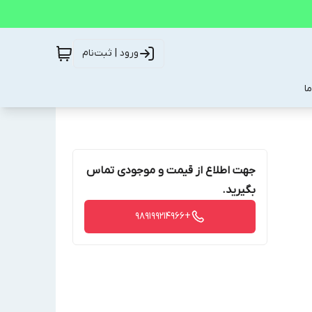
ورود | ثبت‌نام
ا
جهت اطلاع از قیمت و موجودی تماس
بگیرید.
+989199214966