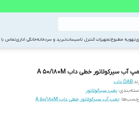
ی
تهویه مطبوع
تجهیزات کنترل تاسیسات
تبرید و سردخانه
خانگی اداری
تماس با م
پ آب سیرکولاتور خطی داب A 50/180M
ند:
DAB داب
ته‌بندی
:
پمپ سیرکولاتور
چسب‌ها :
پمپ آب سیرکولاتور خطی داب A 50/180M