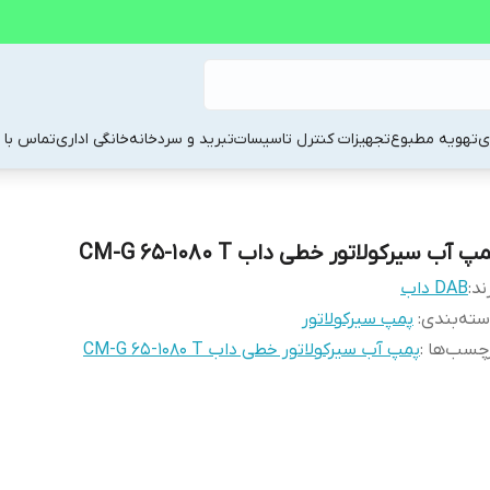
ی
تهویه مطبوع
تجهیزات کنترل تاسیسات
تبرید و سردخانه
خانگی اداری
تماس با م
پ آب سیرکولاتور خطی داب CM-G 65-1080 T
ند:
DAB داب
ته‌بندی
:
پمپ سیرکولاتور
چسب‌ها :
پمپ آب سیرکولاتور خطی داب CM-G 65-1080 T