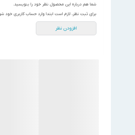
جنس بدنه
چدن
شما هم درباره این محصول نظر خود را بنویسید.
جنس پروانه
تکنوپلیمر
برای ثبت نظر، لازم است ابتدا وارد حساب کاربری خود شو
قطر فلنج DN
65
افزودن نظر
جنس شفت
استیل
قدرت موتور
1.5
(HP)
هد
35 فوت
دبی (GPM)
4 تا 9.5
برق ورودی
سه فاز
دور موتور
3 دور
کلاس نفوذ
IP55
پذیری
کشور سازنده
ایتالیا