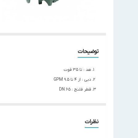
توضیحات
هد : تا 35 فوت
دبی : از 4 تا 9.5 GPM
قطر فلنج : 65 DN
قدرت موتور : 1.5 HP
جنس پروانه : تکنو پلیمر
CM-G 65-1080
نظرات
مدل
T