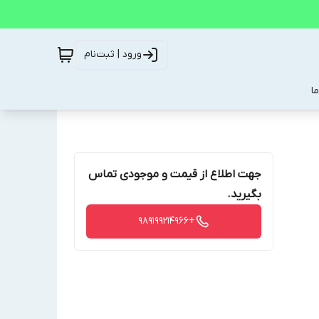
ورود | ثبت‌نام
ا
جهت اطلاع از قیمت و موجودی تماس
بگیرید.
+989199214966