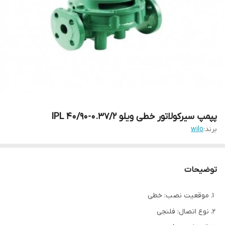
پپمپ سیرکولاتور خطی ویلو IPL 40/90-0.37/2
برند:
wilo
توضیحات
موقعیت نصب: خطی
نوع اتصال: فلنجی