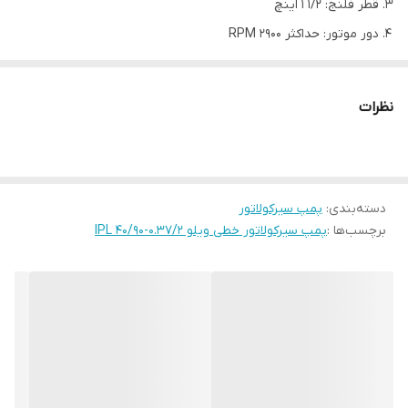
قطر فلنج: 1/2 1 اینچ
دور موتور: حداکثر 2900 RPM
قدرت الکتروموتور : 370 وات
مدل
IPL 40/90-0.37/2
نظرات
قدرت الکتروموتور W
370
هد Ft
17.5
قطر فلنج رانش in
1/2 1
دسته‌بندی
:
پمپ سیرکولاتور
حداکثر فشار کاری bar
10
برچسب‌ها :
پمپ سیرکولاتور خطی ویلو IPL 40/90-0.37/2
دبی G.P.M
3.5
برق الکتروموتور
230-1-50
V –Ф– HZ
دور موتور RPM
2900
کشور سازنده
آلمان