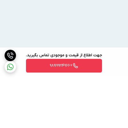
جهت اطلاع از قیمت و موجودی تماس بگیرید.
+989199214966
برگشت به بالا