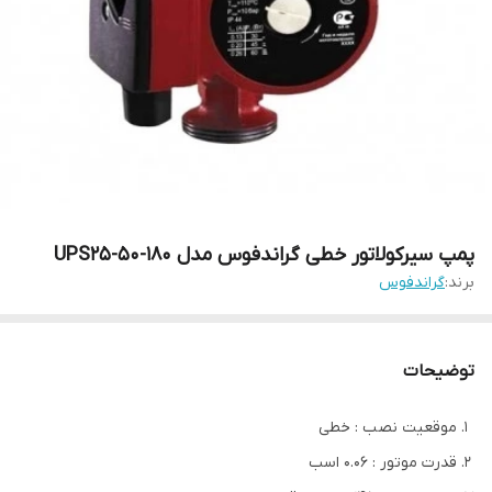
پمپ سیرکولاتور خطی گراندفوس مدل 180-UPS25-50
برند:
گراندفوس
توضیحات
موقعیت نصب : خطی
قدرت موتور : 0.06 اسب