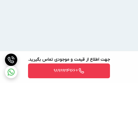
جهت اطلاع از قیمت و موجودی تماس بگیرید.
+989199214966
برگشت به بالا