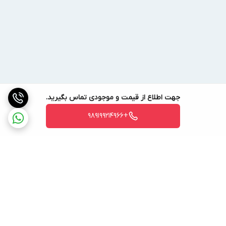
جهت اطلاع از قیمت و موجودی تماس بگیرید.
+989199214966
برگشت به بالا