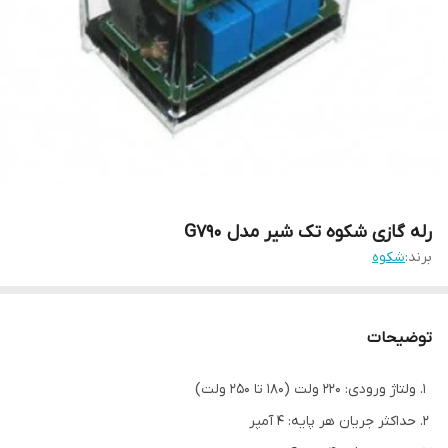
رله گازی شکوه تک شیر مدل G790
برند:
شکوه
توضیحات
ولتاژ ورودی: 220 ولت (180 تا 250 ولت)
حداکثر جریان هر پایه: 4 آمپر