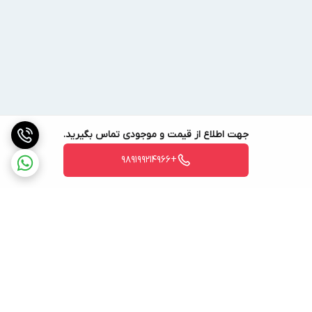
جهت اطلاع از قیمت و موجودی تماس بگیرید.
+989199214966
برگشت به بالا