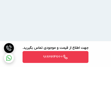
جهت اطلاع از قیمت و موجودی تماس بگیرید.
+989199214966
برگشت به بالا